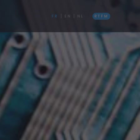
|
|
G
FR
EN
NL
RTFM