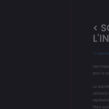
S
L'I
12 septemb
Les impac
pour la p
La sobrié
utilisons
représent
Mais que 